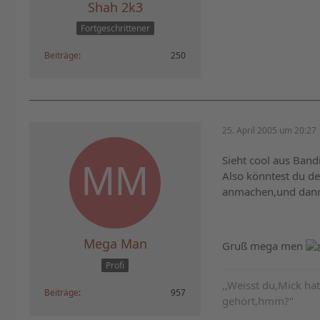
Shah 2k3
Fortgeschrittener
Beiträge
250
25. April 2005 um 20:27
Sieht cool aus Band
Also könntest du de
anmachen,und dann
Mega Man
Gruß mega men
Profi
,,Weisst du,Mick h
Beiträge
957
gehört,hmm?"