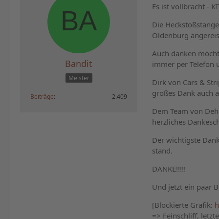
Es ist vollbracht -
Die Heckstoßstange 
Oldenburg angereist 
Auch danken möchte 
Bandit
immer per Telefon u
Meister
Dirk von Cars & Str
großes Dank auch an
Beiträge
2.409
Dem Team von Dehn 
herzliches Dankesch
Der wichtigste Dank
stand.
DANKE!!!!!
Und jetzt ein paar B
[Blockierte Grafik:
h
=> Feinschliff, letzt