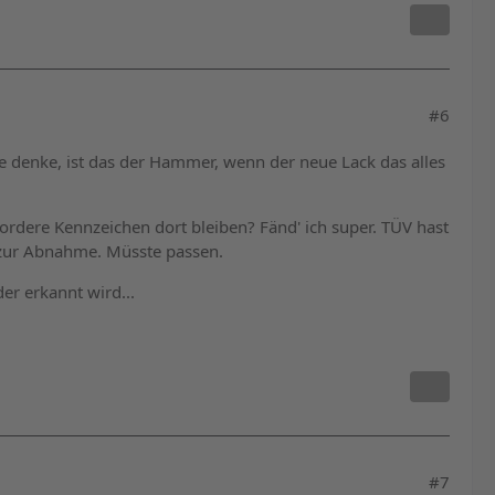
#6
eile denke, ist das der Hammer, wenn der neue Lack das alles
vordere Kennzeichen dort bleiben? Fänd' ich super. TÜV hast
t zur Abnahme. Müsste passen.
er erkannt wird...
#7