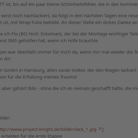
 KITT ist, bis auf ein paar kleine Schönheitsfehler, die in den k
wird noch nachlackiert, da folgt in den nächsten Tagen eine neue.
ist, mit Wrap-Folie beklebt. An dieser Stelle ein dickes Danke an 
ich Flo (BO-Nick: Eckoman), der bei der Montage wichtiger Teile 
nd SMS geholfen hat, wenn ich Hilfe brauchte.
ipes war ebenfalls immer für mich da, wenn mir mal wieder die Te
 dir!
GmbH in Hamburg, allen voran Volker, der den Wagen lackiert hat
ön für die Erfüllung meines Traums!
 aber gehört Bibi - ohne die ich es niemals geschafft hätte, die 
ilder:
ttp://www.project-knight.de/bilder/lack_1.jpg
]
e Arbeiten für die erste Etappe